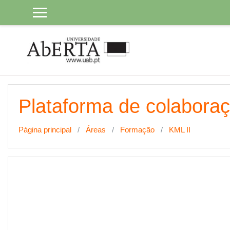
Ir para o conteúdo principal
Plataforma de colabora
Página principal
Áreas
Formação
KML II