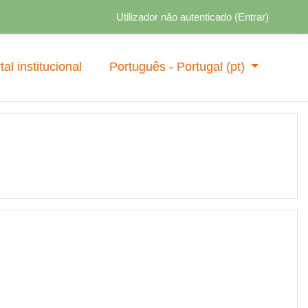
Utilizador não autenticado (
Entrar
)
tal institucional
Português - Portugal ‎(pt)‎