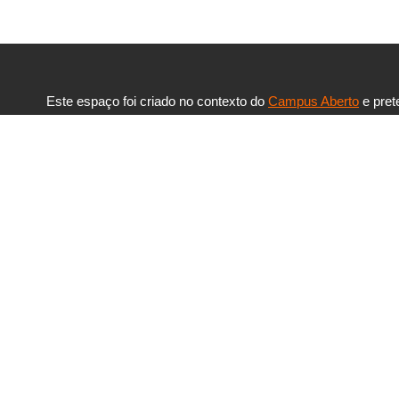
Este espaço foi criado no contexto do
Campus Aberto
e pret
disponibilizar à comunidade UAb as ferramentas necessária
de conteúdos e de comunicação, no âmbito das atividades 
desenvolvem em grupos de trabalho ou formação.
Aceder à área privada »