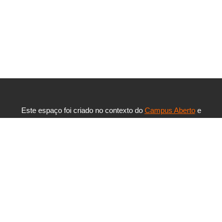
Este espaço foi criado no contexto do
Campus Aberto
e
pretende disponibilizar à comunidade UAb as ferramentas
necessárias para gestão de conteúdos e de
comunicação, no âmbito das atividades que desenvolvem
em grupos de trabalho ou formação.
Aceder à área privada »
Info