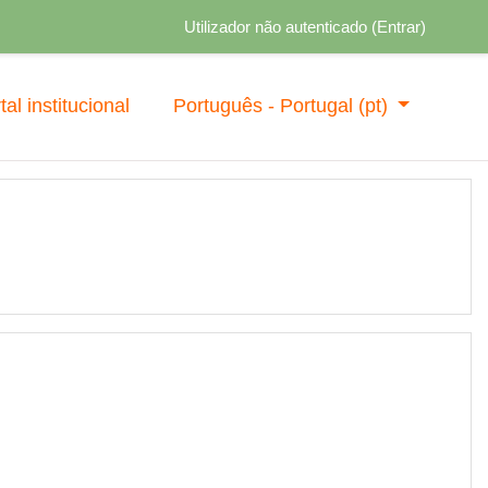
Utilizador não autenticado (
Entrar
)
tal institucional
Português - Portugal ‎(pt)‎