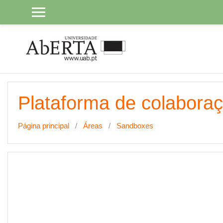
Ir para o conteúdo principal
Plataforma de colabora
Página principal
Áreas
Sandboxes