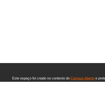
Este espaço foi criado no contexto do
Campus Aberto
e pret
disponibilizar à comunidade UAb as ferramentas necessária
de conteúdos e de comunicação, no âmbito das atividades 
desenvolvem em grupos de trabalho ou formação.
Aceder à área privada »